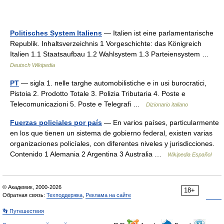
Politisches System Italiens
— Italien ist eine parlamentarische
Republik. Inhaltsverzeichnis 1 Vorgeschichte: das Königreich
Italien 1.1 Staatsaufbau 1.2 Wahlsystem 1.3 Parteiensystem …
Deutsch Wikipedia
PT
— sigla 1. nelle targhe automobilistiche e in usi burocratici,
Pistoia 2. Prodotto Totale 3. Polizia Tributaria 4. Poste e
Telecomunicazioni 5. Poste e Telegrafi …
Dizionario italiano
Fuerzas policiales por país
— En varios países, particularmente
en los que tienen un sistema de gobierno federal, existen varias
organizaciones policíales, con diferentes niveles y jurisdicciones.
Contenido 1 Alemania 2 Argentina 3 Australia …
Wikipedia Español
© Академик, 2000-2026
18+
Обратная связь:
Техподдержка
,
Реклама на сайте
👣 Путешествия