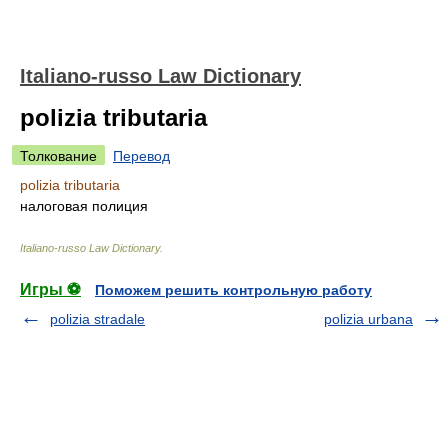
Italiano-russo Law Dictionary
polizia tributaria
Толкование
Перевод
polizia tributaria
налоговая полиция
Italiano-russo Law Dictionary
.
Игры ⚽
Поможем решить контрольную работу
polizia stradale
polizia urbana