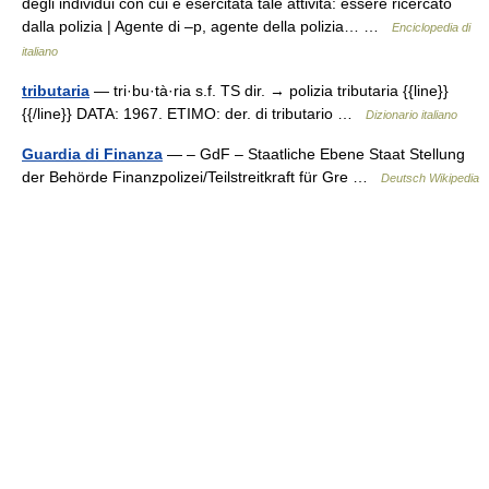
degli individui con cui è esercitata tale attività: essere ricercato
dalla polizia | Agente di –p, agente della polizia… …
Enciclopedia di
italiano
tributaria
— tri·bu·tà·ria s.f. TS dir. → polizia tributaria {{line}}
{{/line}} DATA: 1967. ETIMO: der. di tributario …
Dizionario italiano
Guardia di Finanza
— – GdF – Staatliche Ebene Staat Stellung
der Behörde Finanzpolizei/Teilstreitkraft für Gre …
Deutsch Wikipedia